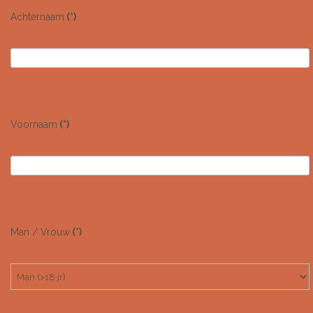
Achternaam
(*)
Voornaam
(*)
Man / Vrouw
(*)