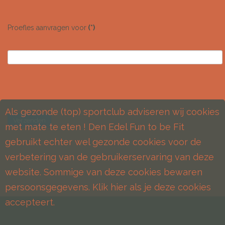
Proefles aanvragen voor
(*)
Als gezonde (top) sportclub adviseren wij cookies
Verzenden
met mate te eten ! Den Edel Fun to be Fit
gebruikt echter wel gezonde cookies voor de
verbetering van de gebruikerservaring van deze
website. Sommige van deze cookies bewaren
persoonsgegevens. Klik hier als je deze cookies
accepteert.