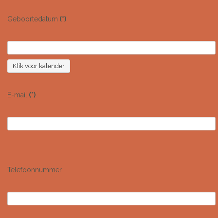
Geboortedatum
(*)
Klik voor kalender
E-mail
(*)
Telefoonnummer