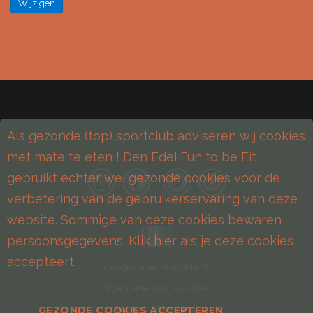
Wijzigen
Als gezonde (top) sportclub adviseren wij cookies
met mate te eten ! Den Edel Fun to be Fit
gebruikt echter wel gezonde cookies voor de
verbetering van de gebruikerservaring van deze
website. Sommige van deze cookies bewaren
persoonsgegevens. Klik hier als je deze cookies
accepteert.
info@denedelgouda.nl
Algemene voorwaarden
Privacy Statement
GEZONDE COOKIES ACCEPTEREN