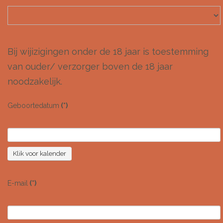
Bij wijizigingen onder de 18 jaar is toestemming
van ouder/ verzorger boven de 18 jaar
noodzakelijk.
Geboortedatum
(*)
Klik voor kalender
E-mail
(*)