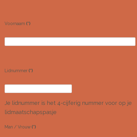
Voornaam
(*)
Lidnummer
(*)
Je lidnummer is het 4-cijferig nummer voor op je
lidmaatschapspasje
Man / Vrouw
(*)