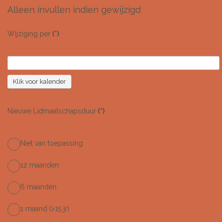
Alleen invullen indien gewijzigd
Wijziging per
(*)
Klik voor kalender
Nieuwe Lidmaatschapsduur
(*)
Niet van toepassing
12 maanden
6 maanden
1 maand (>15 jr)