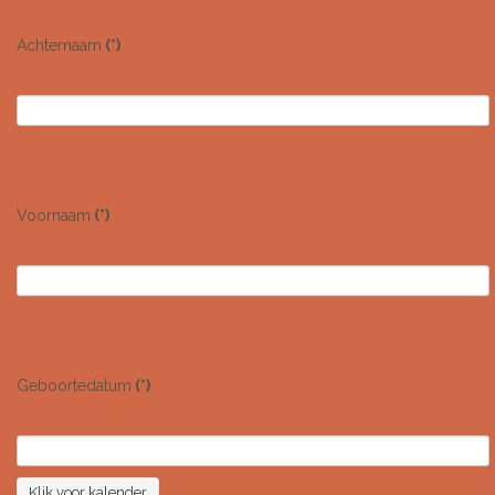
Achternaam
(*)
Voornaam
(*)
Geboortedatum
(*)
Klik voor kalender