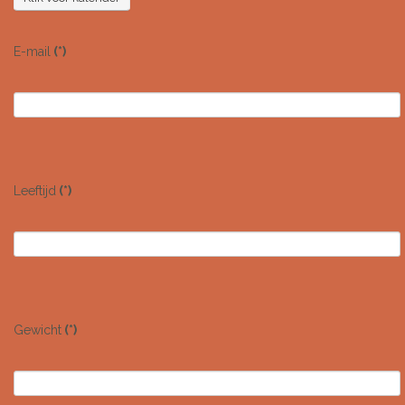
E-mail
(*)
Leeftijd
(*)
Gewicht
(*)