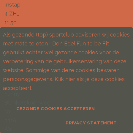
Instap
4 ZH_
11,50
euro
Als gezonde (top) sportclub adviseren wij cookies
Zomertoernooi
met mate te eten ! Den Edel Fun to be Fit
Den
gebruikt echter wel gezonde cookies voor de
Edel
verbetering van de gebruikerservaring van deze
Gouda
website. Sommige van deze cookies bewaren
NL
persoonsgegevens. Klik hier als je deze cookies
Adres
accepteert.
Fanny
Blankerskoenweg
GEZONDE COOKIES ACCEPTEREN
10,
3318
PRIVACY STATEMENT
AX